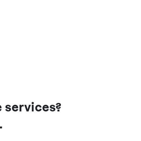
e services?
.