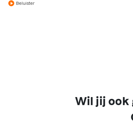
Beluister
Wil jij oo