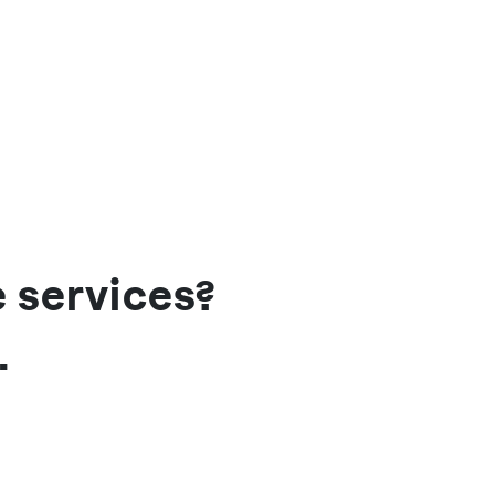
e services?
.