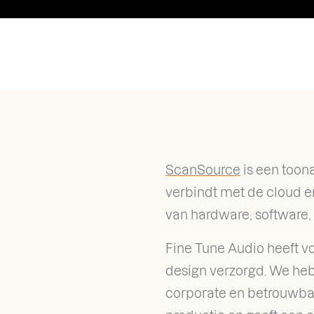
ScanSource
is een toon
verbindt met de cloud en
van hardware, software, 
Fine Tune Audio heeft v
design verzorgd. We heb
corporate en betrouwbaa