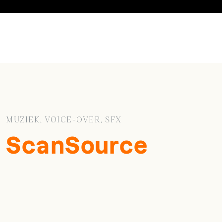
MUZIEK, VOICE-OVER, SFX
ScanSource