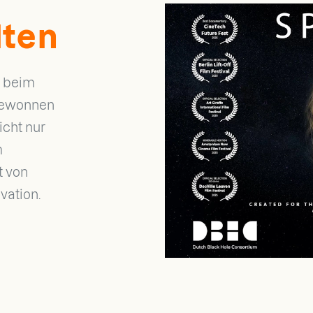
lten
beim
ewonnen
icht nur
m
t von
vation.