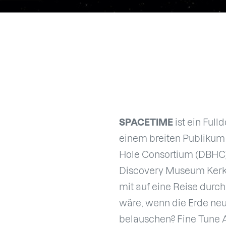
SPACETIME
ist ein Full
einem breiten Publikum 
Hole Consortium (DBHC)
Discovery Museum Kerkr
mit auf eine Reise durch
wäre, wenn die Erde ne
belauschen? Fine Tune A