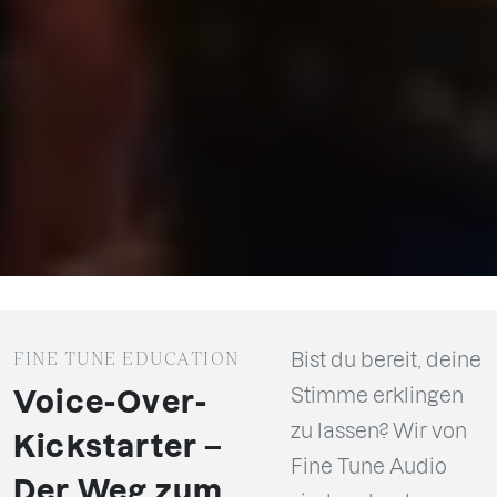
FINE TUNE EDUCATION
Bist du bereit, deine
Stimme erklingen
Voice-Over-
zu lassen? Wir von
Kickstarter –
Fine Tune Audio
Der Weg zum