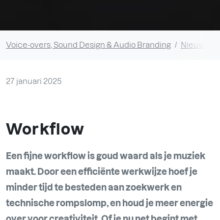
Voice-overs, Sound Design & Audio Branding
Nieuws en
27 januari 2025
Workflow
Een fijne workflow is goud waard als je muziek
maakt. Door een efficiënte werkwijze hoef je
minder tijd te besteden aan zoekwerk en
technische rompslomp, en houd je meer energie
over voor creativiteit. Of je nu net begint met